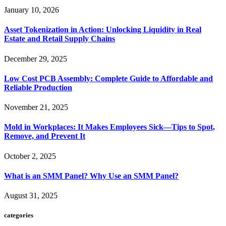
January 10, 2026
Asset Tokenization in Action: Unlocking Liquidity in Real
Estate and Retail Supply Chains
December 29, 2025
Low Cost PCB Assembly: Complete Guide to Affordable and
Reliable Production
November 21, 2025
Mold in Workplaces: It Makes Employees Sick—Tips to Spot,
Remove, and Prevent It
October 2, 2025
What is an SMM Panel? Why Use an SMM Panel?
August 31, 2025
categories