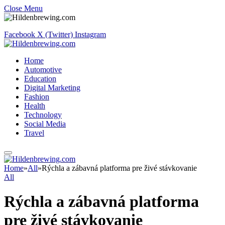
Close Menu
Facebook
X (Twitter)
Instagram
Home
Automotive
Education
Digital Marketing
Fashion
Health
Technology
Social Media
Travel
Home
»
All
»
Rýchla a zábavná platforma pre živé stávkovanie
All
Rýchla a zábavná platforma
pre živé stávkovanie