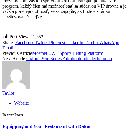
môže byť pre vás tou správnou voľbou. Fairspin ponúka VIP
program, každý člen má možnosť stať sa súčasťou VIP úrovne a je
väčšia pravdepodobnosť, že sa zapojíte, ak budete stránku
navštevovať častejšie.
Post Views:
1,352
Share.
Facebook
Twitter
Pinterest
LinkedIn
Tumblr
WhatsApp
Email
Previous Article
Mostbet UZ – Sports Betting Platform
Next Article
Oxford 20m Series Additionlundentechcrunch
Taylor
Website
Recent Posts
Equipping and Your Restaurant with Rakar