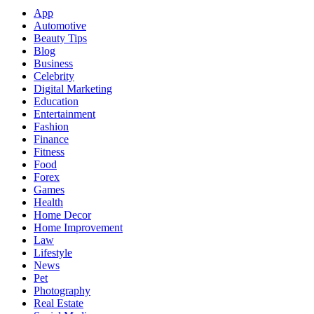
App
Automotive
Beauty Tips
Blog
Business
Celebrity
Digital Marketing
Education
Entertainment
Fashion
Finance
Fitness
Food
Forex
Games
Health
Home Decor
Home Improvement
Law
Lifestyle
News
Pet
Photography
Real Estate